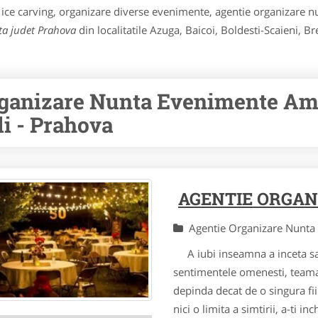
 ice carving, organizare diverse evenimente, agentie organizare nun
ta judet Prahova
din localitatile Azuga, Baicoi, Boldesti-Scaieni, B
ganizare Nunta Evenimente Ame
li - Prahova
AGENTIE ORGAN
Agentie Organizare Nunt
A iubi inseamna a inceta sa t
sentimentele omenesti, teama,
depinda decat de o singura fii
nici o limita a simtirii, a-ti inc