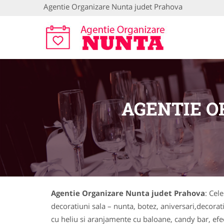
Agentie Organizare Nunta judet Prahova
AGENTIE O
Agentie Organizare Nunta judet Prahova
: Cel
decoratiuni sala – nunta, botez, aniversari,decorati
cu heliu si aranjamente cu baloane, candy bar, efect