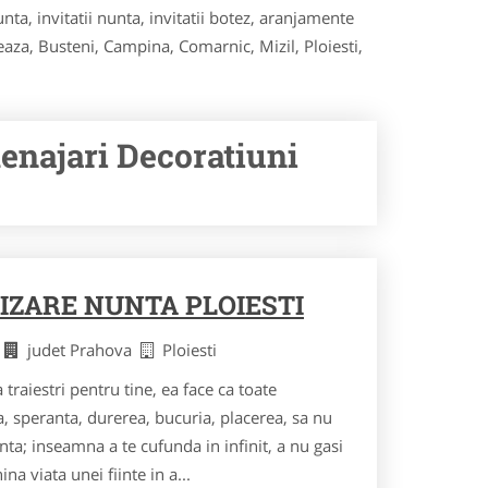
ta, invitatii nunta, invitatii botez, aranjamente
reaza, Busteni, Campina, Comarnic, Mizil, Ploiesti,
najari Decoratiuni
IZARE NUNTA PLOIESTI
a
judet Prahova
Ploiesti
raiestri pentru tine, ea face ca toate
 speranta, durerea, bucuria, placerea, sa nu
nta; inseamna a te cufunda in infinit, a nu gasi
hina viata unei fiinte in a...