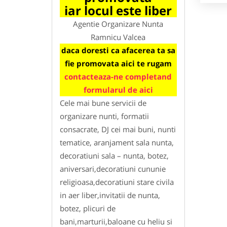
iar locul este liber
Agentie Organizare Nunta
Ramnicu Valcea
daca doresti ca afacerea ta sa
fie promovata aici te rugam
contacteaza-ne completand
formularul de aici
Cele mai bune servicii de
organizare nunti, formatii
consacrate, DJ cei mai buni, nunti
tematice, aranjament sala nunta,
decoratiuni sala – nunta, botez,
aniversari,decoratiuni cununie
religioasa,decoratiuni stare civila
in aer liber,invitatii de nunta,
botez, plicuri de
bani,marturii,baloane cu heliu si