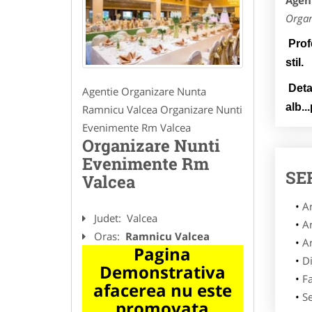
Agen
Organ
Profe
stil.
Detal
Agentie Organizare Nunta
alb..
Ramnicu Valcea Organizare Nunti
Evenimente Rm Valcea
Organizare Nunti
Evenimente Rm
SE
Valcea
A
Judet:
Valcea
A
Oras:
Ramnicu Valcea
A
Pagina
Di
Demonstrativa
F
afacerea nu este
Se
promovata