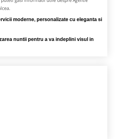
puteti gasi informatii utile despre
Agentie
lcea.
rvicii moderne, personalizate cu eleganta si
area nuntii pentru a va indeplini visul in