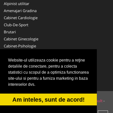
Alpinist utilitar
Amenajari Gradina
Cabinet Cardiologie
Club-De-Sport
Brutari
Cabinet Ginecologie
Cabinet-Psihologie
Service Reparatii
Nuntas
Website-ul utilizeaza cookie pentru a reţine
detaliile de conectare, pentru a colecta
Tipografi
statistici cu scopul de a optimiza functionarea
La-Cursuri
site-ului si pentru a furniza marketing in baza
Medici Familie
intereselor dvs.
Am inteles, sunt de acord!
© 2014-2026 Powered by
VilonMedia
&
Todaiko Consult
-
ANPC
SOL